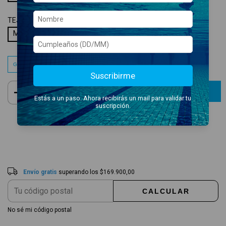
TEJIDO:
MAXLIFE ECO
Maxlife Eco
Guía de talles
Suscribirme
Estás a un paso. Ahora recibirás un mail para validar tu
suscripción.
Envío gratis
$169.900,00
Entregas para el CP:
CAMBIAR CP
Envío gratis
superando los
$169.900,00
CALCULAR
No sé mi código postal