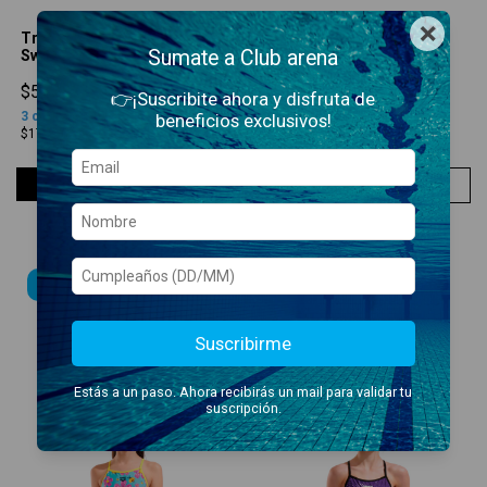
×
Traje de Baño Inventive
Traje de Baño Spring
Sumate a Club arena
Swim Pro JR 889
LightDrop JR 980
$53.900,00
$50.900,00
👉¡Suscribite ahora y disfruta de
3
cuotas sin interés
de
3
cuotas sin interés
de
beneficios exclusivos!
$17.966,67
$16.966,67
COMPRAR
COMPRAR
NUEVO!
NUEVO!
Suscribirme
Estás a un paso. Ahora recibirás un mail para validar tu
suscripción.