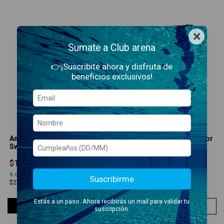
×
Sumate a Club arena
👉¡Suscribite ahora y disfruta de
beneficios exclusivos!
Antiparras Cobra Edge
Antiparras Air-Sonic Mirror
Swipe Mirror 180
150
$163.900,00
$64.900,00
6
cuotas sin interés
de
3
cuotas sin interés
de
Suscribirme
$27.316,67
$21.633,33
Estás a un paso. Ahora recibirás un mail para validar tu
COMPRAR
COMPRAR
suscripción.