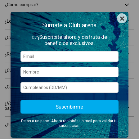
¿Cómo comprar?
×
¿Los productos son originales?
Sumate a Club arena
👉¡Suscribite ahora y disfruta de
¿Cómo realizo un cambio?
beneficios exclusivos!
¿Realizan factura A?
¿Cuáles son los horarios de atención?
¿Cuáles son los medios de pago?
¿Voy a recibir cargos adicionales luego de haber
Suscribirme
pagado mi compra?
Estás a un paso. Ahora recibirás un mail para validar tu
¿Puedo devolver un producto?
suscripción.