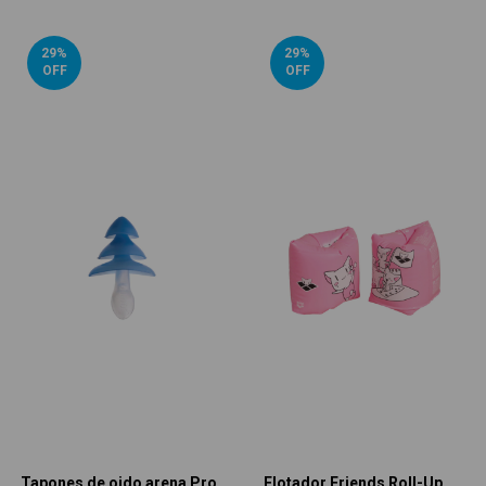
29
%
29
%
OFF
OFF
Tapones de oido arena Pro
Flotador Friends Roll-Up