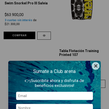
Swim Snorkel Pro III Salvia
$63.900,00
3
cuotas sin interés
de
$21.300,00
COMPRAR
Tabla Flotación Training
Printed 107
$54.900,00
×
3
cuotas sin interés
de
Sumate a Club arena
$18.300,00
👉¡Suscribite ahora y disfruta de
COMPRAR
beneficios exclusivos!