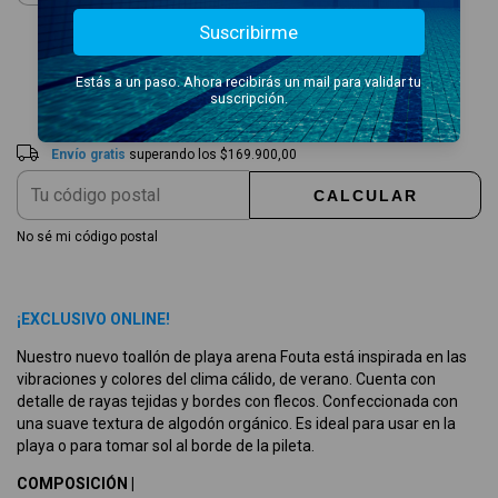
Suscribirme
Envío gratis
$169.900,00
Estás a un paso. Ahora recibirás un mail para validar tu
Entregas para el CP:
CAMBIAR CP
suscripción.
Envío gratis
superando los
$169.900,00
CALCULAR
No sé mi código postal
¡EXCLUSIVO ONLINE!
Nuestro nuevo toallón de playa arena Fouta está inspirada en las
vibraciones y colores del clima cálido, de verano. Cuenta con
detalle de rayas tejidas y bordes con flecos. Confeccionada con
una suave textura de algodón orgánico. Es ideal para usar en la
playa o para tomar sol al borde de la pileta.
COMPOSICIÓN |