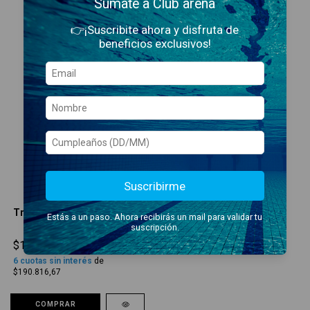
Sumate a Club arena
👉¡Suscribite ahora y disfruta de
beneficios exclusivos!
Suscribirme
Traje Powerskin Primo 100
Estás a un paso. Ahora recibirás un mail para validar tu
suscripción.
$1.144.900,00
6
cuotas sin interés
de
$190.816,67
COMPRAR