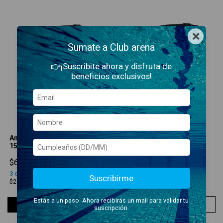
×
Sumate a Club arena
👉¡Suscribite ahora y disfruta de
beneficios exclusivos!
Antiparras Air-Sonic Mirror
Antiparras Air-Sonic 110
150
$55.900,00
$64.900,00
3
cuotas sin interés
de
3
cuotas sin interés
de
Suscribirme
$18.633,33
$21.633,33
Estás a un paso. Ahora recibirás un mail para validar tu
COMPRAR
COMPRAR
suscripción.