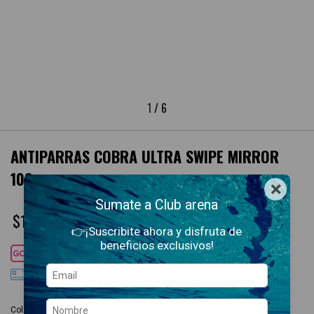
1
/
6
ANTIPARRAS COBRA ULTRA SWIPE MIRROR
103
×
Sumate a Club arena
$124.900,00
👉¡Suscribite ahora y disfruta de
beneficios exclusivos!
Cuotas SIN interés con
DÉBITO
3
cuotas sin interés
de
$41.633,33
Colores disponibles:
Antiparras Cobra Ultra Swipe Mirror 103