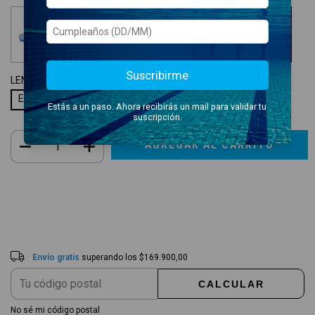
Suscribirme
LENTES:
ESPEJADOS
Espejados
Estás a un paso. Ahora recibirás un mail para validar tu
suscripción.
Envío gratis
$169.900,00
Entregas para el CP:
CAMBIAR CP
Envío gratis
superando los
$169.900,00
CALCULAR
No sé mi código postal