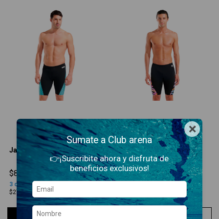
×
Sumate a Club arena
Jammer Water Maze 580
Jammer Texture 550
👉¡Suscribite ahora y disfruta de
beneficios exclusivos!
$82.900,00
$76.900,00
3
cuotas sin interés
de
3
cuotas sin interés
de
$27.633,33
$25.633,33
COMPRAR
COMPRAR