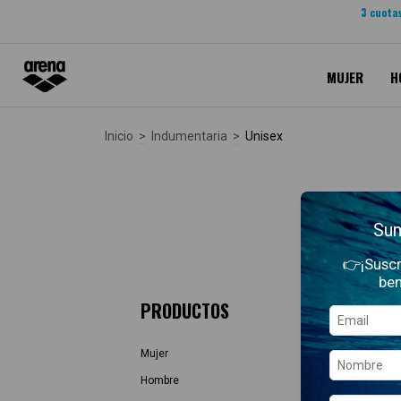
3 cuotas
MUJER
H
Inicio
>
Indumentaria
>
Unisex
Sum
👉¡Suscr
ben
PRODUCTOS
INFORMACIÓ
Mujer
Preguntas Frecuen
Hombre
Envíos