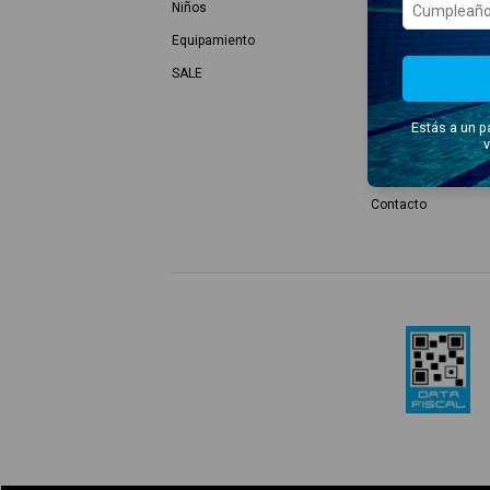
Niños
Cambios y devoluc
Equipamiento
Garantía de Produc
SALE
Dónde Comprar
Términos y Condic
Estás a un p
Políticas de Privac
v
Botón de arrepenti
Contacto