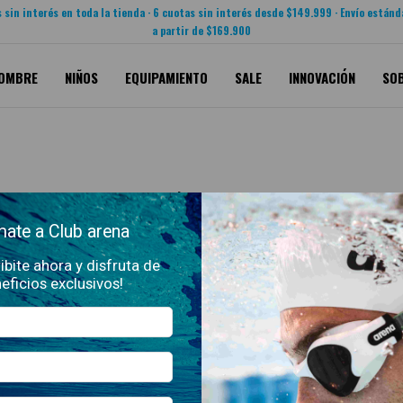
 sin interés en toda la tienda · 6 cuotas sin interés desde $149.999 · Envío estánd
a partir de $169.900
OMBRE
NIÑOS
EQUIPAMIENTO
SALE
INNOVACIÓN
SO
Próximamente
ate a Club arena
ibite ahora y disfruta de
eficios exclusivos!
N
SEGUINOS
tes