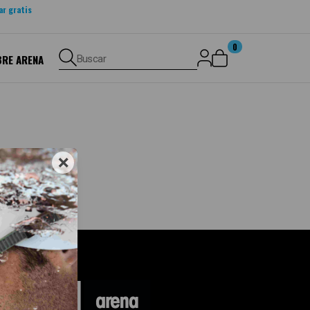
ar gratis
0
BRE ARENA
Buscar
×