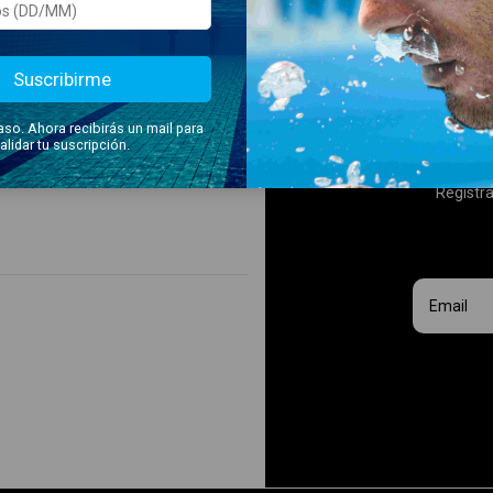
iones
tos
Suscribirme
iones
aso. Ahora recibirás un mail para
idad
alidar tu suscripción.
miento
Registra