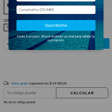
LENTES:
CELESTE
Suscribirme
Celeste
Estás a un paso. Ahora recibirás un mail para validar tu
suscripción.
Envío gratis
$169.900,00
Entregas para el CP:
CAMBIAR CP
Envío gratis
superando los
$169.900,00
CALCULAR
No sé mi código postal