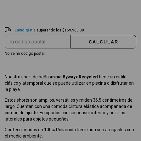
Envío gratis
$169.900,00
Entregas para el CP:
CAMBIAR CP
Envío gratis
superando los
$169.900,00
CALCULAR
No sé mi código postal
Nuestro short de baño
arena Bywayx Recycled
tiene un estilo
clásico y atemporal que se puede utilizar en piscina o disfrutar en
la playa.
Estos shorts son amplios, versátiles y miden 36,5 centímetros de
largo. Cuentan con una cómoda cintura elástica acompañada de
cordón de ajuste. Equipados con suspensor interior y bolsillos
laterales para objetos pequeños.
Confeccionados en 100% Poliamida Reciclada son amigables con
el medio ambiente.