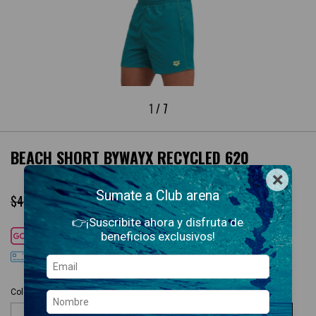
1
/
7
BEACH SHORT BYWAYX RECYCLED 620
×
Sumate a Club arena
$34.320,00
$47.900,00
👉¡Suscribite ahora y disfruta de
beneficios exclusivos!
Cuotas SIN interés con
DÉBITO
3
cuotas sin interés
de
$11.440,00
Colores disponibles:
Beach Short Bywayx Recycled 620