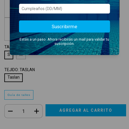
Suscribirme
Estás a un paso. Ahora recibirás un mail para validar tu
suscripción.
TALLE:
S
S
M
TEJIDO:
TASLAN
Taslan
Guía de talles