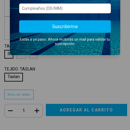
Suscribirme
Estás a un paso. Ahora recibirás un mail para validar tu
suscripción.
TALLE:
S
S
M
L
TEJIDO:
TASLAN
Taslan
Guía de talles