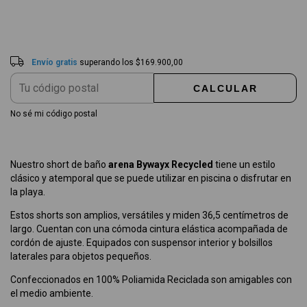
Envío gratis
$169.900,00
Entregas para el CP:
CAMBIAR CP
Envío gratis
superando los
$169.900,00
CALCULAR
No sé mi código postal
Nuestro short de baño
arena Bywayx Recycled
tiene un estilo
clásico y atemporal que se puede utilizar en piscina o disfrutar en
la playa.
Estos shorts son amplios, versátiles y miden 36,5 centímetros de
largo. Cuentan con una cómoda cintura elástica acompañada de
cordón de ajuste. Equipados con suspensor interior y bolsillos
laterales para objetos pequeños.
Confeccionados en 100% Poliamida Reciclada son amigables con
el medio ambiente.