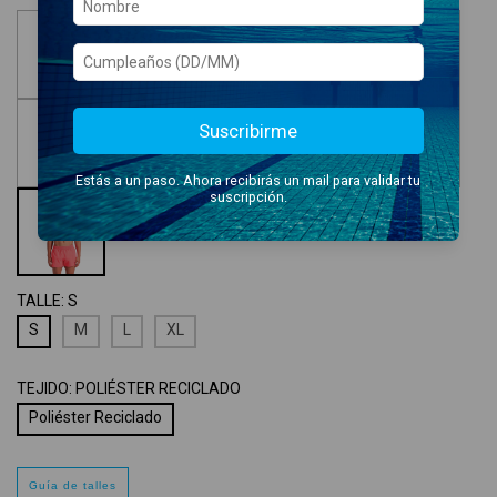
Suscribirme
Estás a un paso. Ahora recibirás un mail para validar tu
suscripción.
TALLE:
S
S
M
L
XL
TEJIDO:
POLIÉSTER RECICLADO
Poliéster Reciclado
Guía de talles