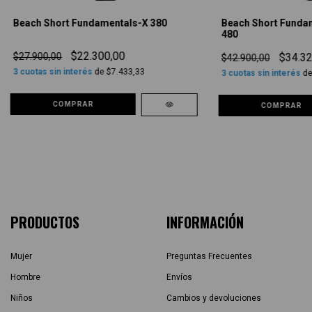
Beach Short Fundamentals-X 380
Beach Short Funda
480
$22.300,00
$27.900,00
$34.32
$42.900,00
3
cuotas sin interés
de
$7.433,33
3
cuotas sin interés
d
COMPRAR
COMPRAR
PRODUCTOS
INFORMACIÓN
Mujer
Preguntas Frecuentes
Hombre
Envíos
Niños
Cambios y devoluciones