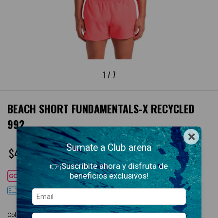
1
/
7
BEACH SHORT FUNDAMENTALS-X RECYCLED
992
×
Sumate a Club arena
$42.900,00
👉¡Suscribite ahora y disfruta de
beneficios exclusivos!
Cuotas SIN interés con
DÉBITO
3
cuotas sin interés
de
$14.300,00
Colores disponibles:
Beach Short Fundamentals-X Recycled 992