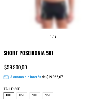
1
/
7
SHORT POSEIDONIA 501
$59.900,00
3
cuotas sin interés
de
$19.966,67
TALLE:
80F
80F
85F
90F
95F