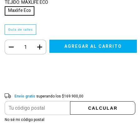
TEJIDO:
MAXLIFE ECO
Maxlife Eco
Guía de talles
Envío gratis
$169.900,00
Entregas para el CP:
CAMBIAR CP
Envío gratis
superando los
$169.900,00
CALCULAR
No sé mi código postal