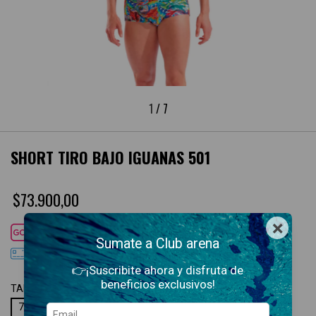
1
/
7
SHORT TIRO BAJO IGUANAS 501
$73.900,00
×
Cuotas SIN interés con
DÉBITO
Sumate a Club arena
3
cuotas sin interés
de
$24.633,33
👉¡Suscribite ahora y disfruta de
beneficios exclusivos!
TALLE:
75F
75F
80F
85F
90F