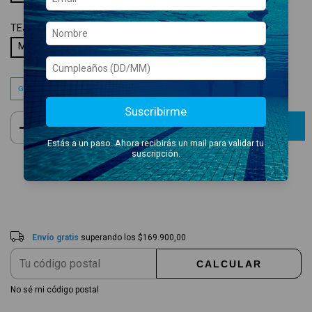
TEJIDO:
MAXLIFE ECO
Maxlife Eco
Guía de talles
Suscribirme
Estás a un paso. Ahora recibirás un mail para validar tu
suscripción.
Envío gratis
$169.900,00
Entregas para el CP:
CAMBIAR CP
Envío gratis
superando los
$169.900,00
CALCULAR
No sé mi código postal