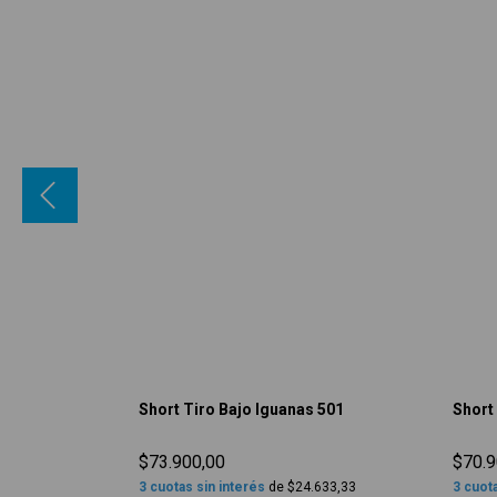
olid 550
Short Tiro Bajo Iguanas 501
Short
$73.900,00
$70.9
.300,00
3
cuotas sin interés
de
$24.633,33
3
cuota