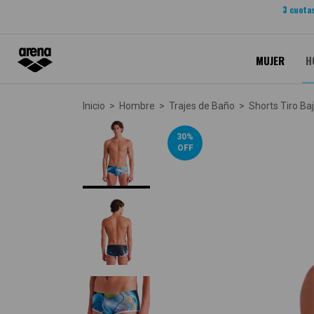
3 cuotas
MUJER
H
Inicio
>
Hombre
>
Trajes de Baño
>
Shorts Tiro Ba
30
%
OFF