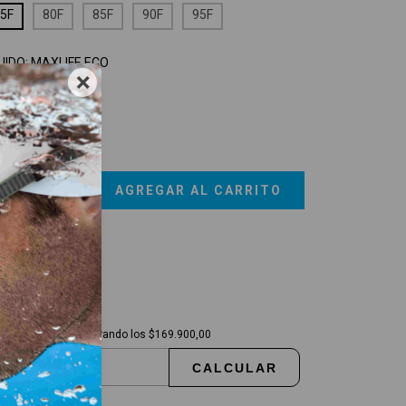
5F
80F
85F
90F
95F
JIDO:
MAXLIFE ECO
×
axlife Eco
uía de talles
vío gratis
$169.900,00
regas para el CP:
CAMBIAR CP
Envío gratis
superando los
$169.900,00
CALCULAR
sé mi código postal