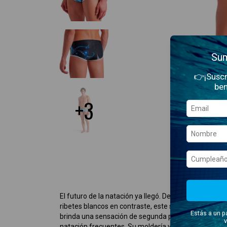
Sum
👉¡Suscr
ben
+3
El futuro de la natación ya llegó. Descubrí el nuevo
Sh
ribetes blancos en contraste, este short está confecc
Estás a un p
brinda una sensación de segunda piel y una comodida
v
natación frecuentes. Su moldería y estructura espec