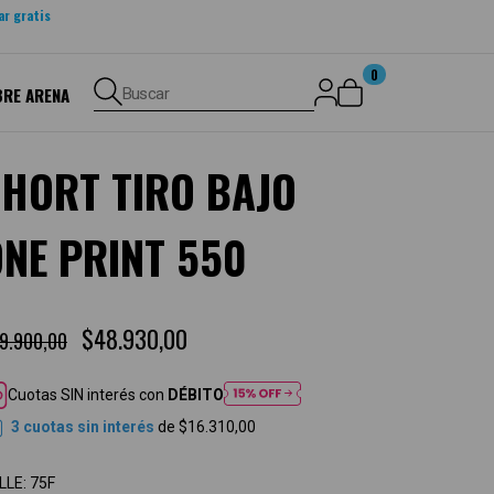
ar gratis
0
BRE ARENA
Buscar
SHORT TIRO BAJO
NE PRINT 550
$48.930,00
9.900,00
Cuotas SIN interés con
DÉBITO
3
cuotas sin interés
de
$16.310,00
LLE:
75F