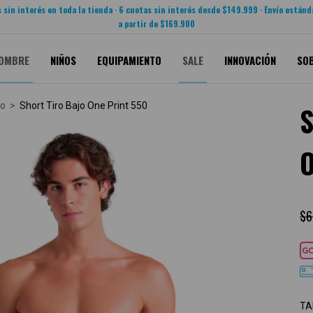
 sin interés en toda la tienda · 6 cuotas sin interés desde $149.999 · Envío estánd
a partir de $169.900
OMBRE
NIÑOS
EQUIPAMIENTO
SALE
INNOVACIÓN
SO
jo
>
Short Tiro Bajo One Print 550
O
$6
TA