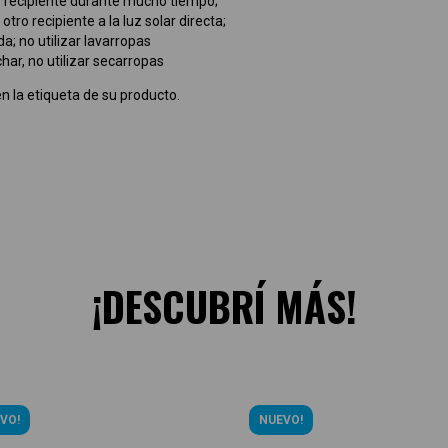
ro recipiente durante mucho tiempo;
ro recipiente a la luz solar directa;
; no utilizar lavarropas
char, no utilizar secarropas
n la etiqueta de su producto.
¡DESCUBRÍ MÁS!
VO!
NUEVO!