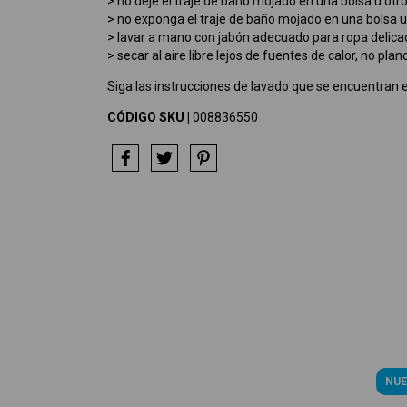
> no deje el traje de baño mojado en una bolsa u ot
> no exponga el traje de baño mojado en una bolsa u ot
> lavar a mano con jabón adecuado para ropa delicada
> secar al aire libre lejos de fuentes de calor, no plan
Siga las instrucciones de lavado que se encuentran e
CÓDIGO SKU |
008836550
NUE