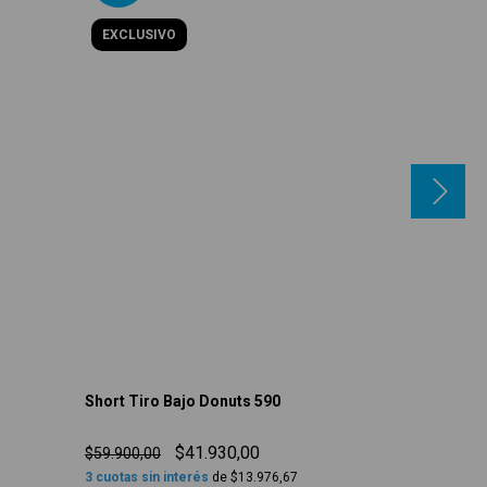
EXCLUSIVO
Short Tiro Bajo Donuts 590
Short Tiro B
$41.930,00
$72.900,00
$59.900,00
3
cuotas sin interés
de
$13.976,67
3
cuotas sin in