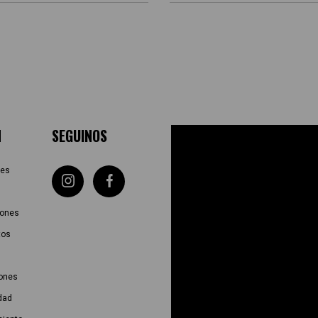
N
SEGUINOS
tes
iones
tos
iones
idad