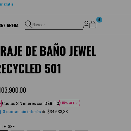
ar gratis
0
BRE ARENA
Buscar
RAJE DE BAÑO JEWEL
RECYCLED 501
103.900,00
Cuotas SIN interés con
DÉBITO
3
cuotas sin interés
de
$34.633,33
LLE:
38F