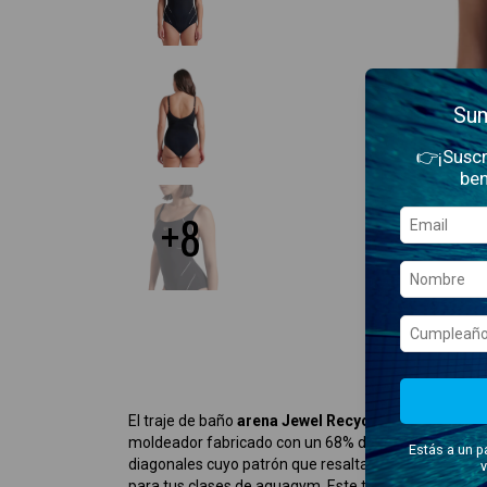
Sum
👉¡Suscr
ben
+8
El traje de baño
arena Jewel Recycled
para mujer, e
moldeador fabricado con un 68% de nylon reciclado.
Estás a un p
diagonales cuyo patrón que resalta y favorece la f
v
para tus clases de aquagym. Este traje combina estilo