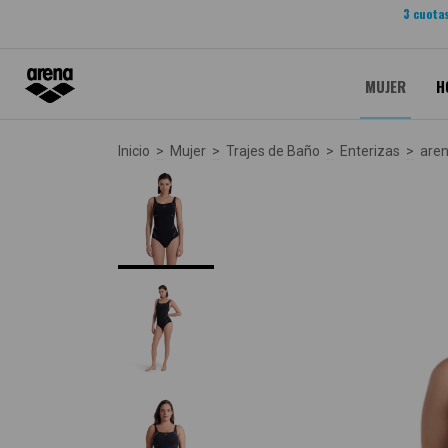
3 cuotas
MUJER
H
Inicio
>
Mujer
>
Trajes de Baño
>
Enterizas
>
are