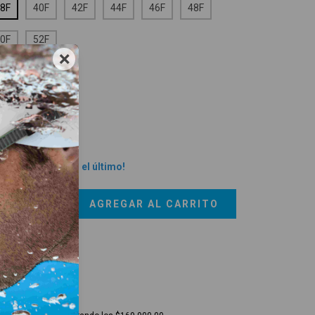
8F
40F
42F
44F
46F
48F
0F
52F
×
JIDO:
SENSITIVE
ensitive
uía de talles
 te lo pierdas, es el último!
vío gratis
$169.900,00
regas para el CP:
CAMBIAR CP