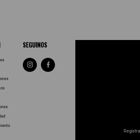
N
SEGUINOS
tes
iones
tos
iones
idad
miento
Registra