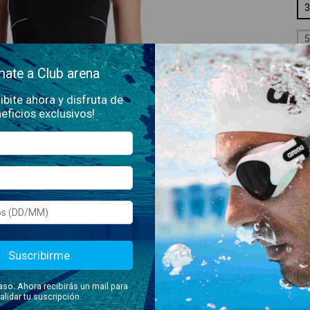
3
5
ate a Club arena
TE
S
ibite ahora y disfruta de
eficios exclusivos!
G
¡No
Suscribirme
En
s uno de nuestros clásicos, pero ahora desarrollado en un tejido
Ent
 Su elegante diseño está adornado con delicadas líneas
aso. Ahora recibirás un mail para
igura. Perfecto tanto para tus entrenamientos semanales como
alidar tu suscripción.
, confort y sustentabilidad en un solo diseño.