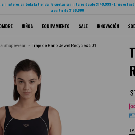
 sin interés en toda la tienda · 6 cuotas sin interés desde $149.999 · Envío estánd
a partir de $169.900
OMBRE
NIÑOS
EQUIPAMIENTO
SALE
INNOVACIÓN
SO
na Shapewear
>
Traje de Baño Jewel Recycled 501
T
$
TA