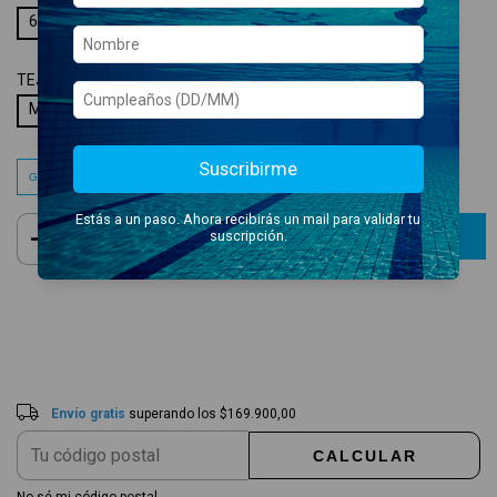
6-7A
TEJIDO:
MAXLIFE
Maxlife
Suscribirme
Guía de talles
Estás a un paso. Ahora recibirás un mail para validar tu
suscripción.
Envío gratis
$169.900,00
Entregas para el CP:
CAMBIAR CP
Envío gratis
superando los
$169.900,00
CALCULAR
No sé mi código postal