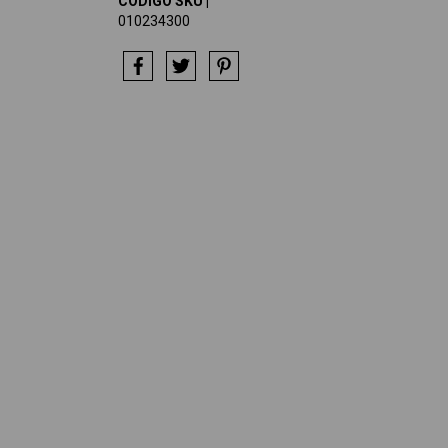
CÓDIGO SKU |
010234300