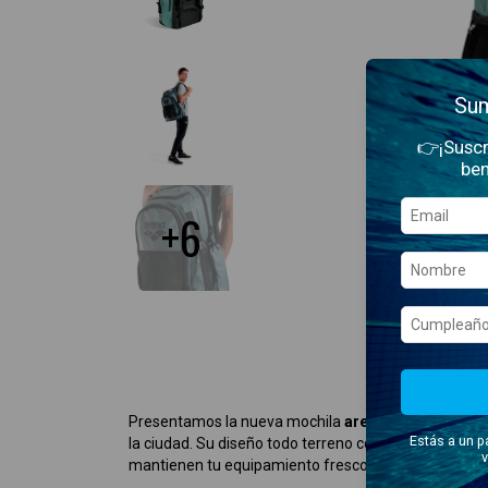
Sum
👉¡Suscr
ben
+6
Presentamos la nueva mochila
arena All Set 45
, pe
Estás a un p
la ciudad. Su diseño todo terreno combina gran capa
v
mantienen tu equipamiento fresco, seco y protegido 