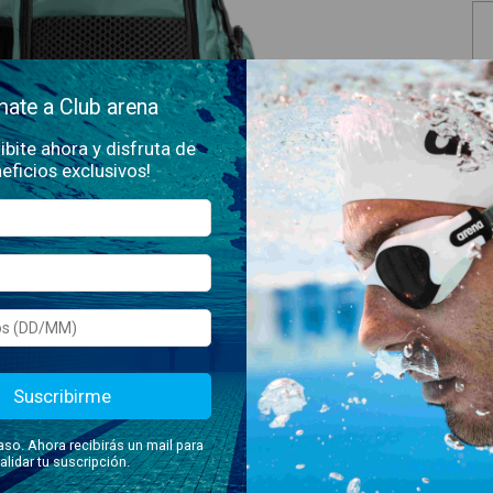
ate a Club arena
ibite ahora y disfruta de
eficios exclusivos!
CA
4
¡A
Suscribirme
Ent
nsada para atletas que se mueven entre la pileta, el gimnasio y
aso. Ahora recibirás un mail para
cidad, organización inteligente y materiales técnicos que
alidar tu suscripción.
durante todo el día.