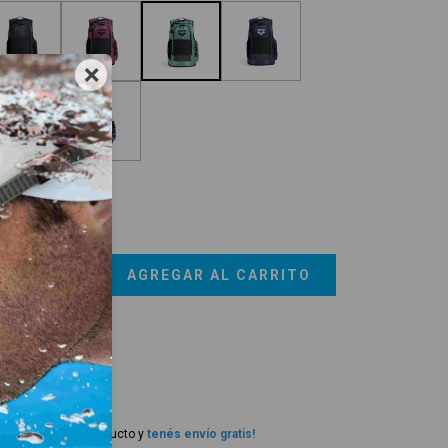
×
PACIDAD:
45L
5L
gregá este producto y
tenés envío gratis!
regas para el CP:
CAMBIAR CP
¡Agregá este producto y
tenés envío gratis!