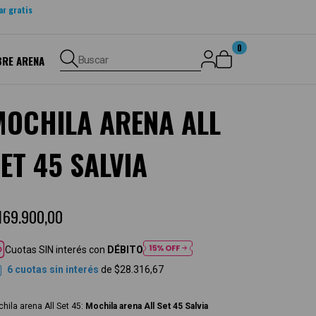
ar gratis
0
BRE ARENA
Buscar
MOCHILA ARENA ALL
ET 45 SALVIA
169.900,00
Cuotas SIN interés con
DÉBITO
6
cuotas sin interés
de
$28.316,67
hila arena All Set 45:
Mochila arena All Set 45 Salvia