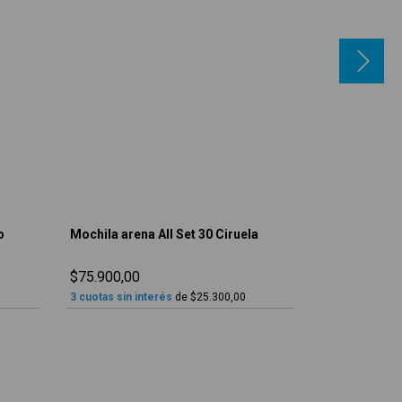
o
Mochila arena All Set 30 Ciruela
Mochila aren
Francia
$75.900,00
$126.900,00
3
cuotas sin interés
de
$25.300,00
3
cuotas sin in