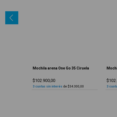
5 Salvia
Mochila arena One Go 35 Ciruela
Mochi
$102.900,00
$102.
.300,00
3
cuotas sin interés
de
$34.300,00
3
cuota