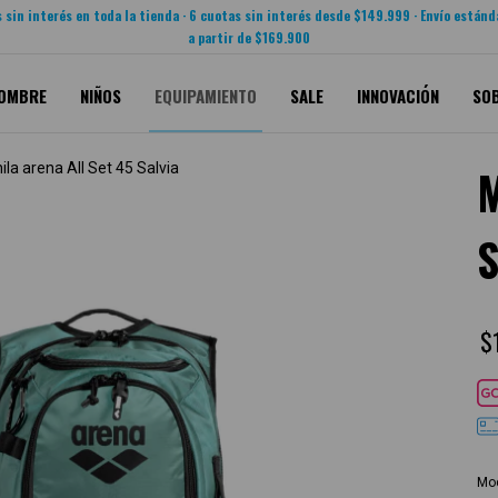
 sin interés en toda la tienda · 6 cuotas sin interés desde $149.999 · Envío estánd
a partir de $169.900
OMBRE
NIÑOS
EQUIPAMIENTO
SALE
INNOVACIÓN
SO
la arena All Set 45 Salvia
S
$
Moc