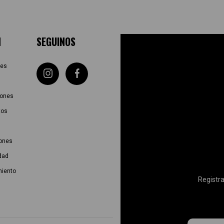
N
SEGUINOS
tes
iones
tos
iones
idad
miento
Registra