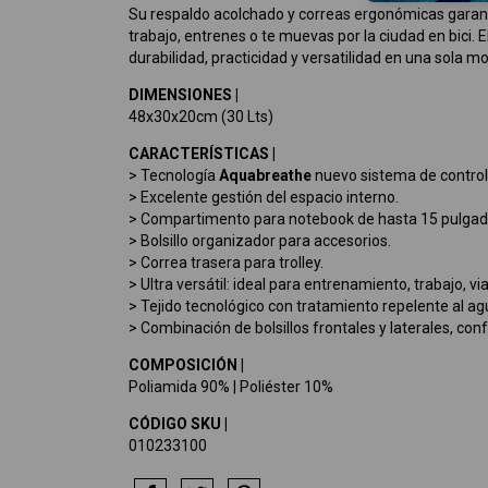
Su respaldo acolchado y correas ergonómicas garant
trabajo, entrenes o te muevas por la ciudad en bici. 
durabilidad, practicidad y versatilidad en una sola mo
DIMENSIONES |
48x30x20cm (30 Lts)
CARACTERÍSTICAS |
> Tecnología
Aquabreathe
nuevo sistema de contro
> Excelente gestión del espacio interno.
> Compartimento para notebook de hasta 15 pulgad
> Bolsillo organizador para accesorios.
> Correa trasera para trolley.
> Ultra versátil: ideal para entrenamiento, trabajo, via
> Tejido tecnológico con tratamiento repelente al ag
> Combinación de bolsillos frontales y laterales, co
COMPOSICIÓN |
Poliamida 90% | Poliéster 10%
CÓDIGO SKU |
010233100