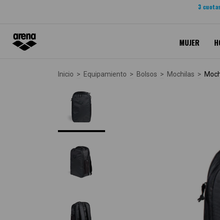
3 cuotas
MUJER
H
Inicio
>
Equipamiento
>
Bolsos
>
Mochilas
>
Moch