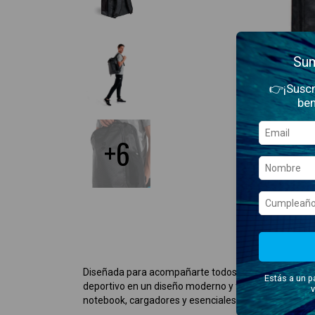
Sum
👉¡Suscr
ben
+6
Diseñada para acompañarte todos los días, la nuev
Estás a un p
deportivo en un diseño moderno y funcional de 30 litro
v
notebook, cargadores y esenciales de forma organiz