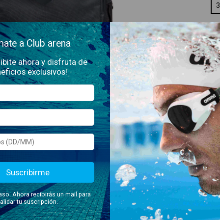
3
ate a Club arena
ibite ahora y disfruta de
eficios exclusivos!
En
Ent
No 
Suscribirme
a mochila
arena All Set Urban
combina estilo urbano y el espíritu
aso. Ahora recibirás un mail para
s. Ideal para el ritmo de la ciudad, te permite llevar tu
alidar tu suscripción.
ada gracias a sus compartimentos inteligentes.