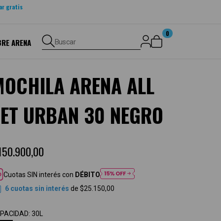
ar gratis
0
BRE ARENA
Buscar
MOCHILA ARENA ALL
SET URBAN 30 NEGRO
150.900,00
Cuotas SIN interés con
DÉBITO
6
cuotas sin interés
de
$25.150,00
PACIDAD:
30L