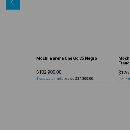
5 Salvia
Mochila arena One Go 35 Negro
Mochi
Franc
$102.900,00
$126.
.300,00
3
cuotas sin interés
de
$34.300,00
3
cuota