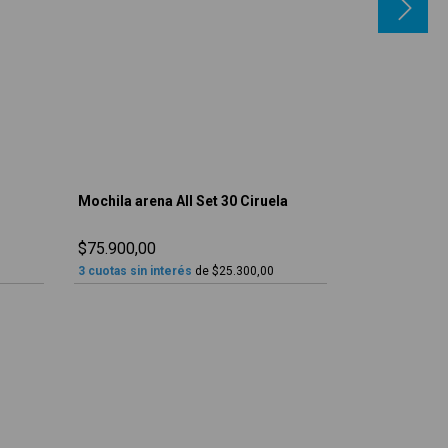
Mochila arena All Set 30 Ciruela
Mochila aren
$75.900,00
$126.900,00
3
cuotas sin interés
de
$25.300,00
3
cuotas sin in