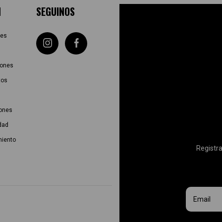
N
SEGUINOS
tes
iones
tos
iones
idad
miento
Registra