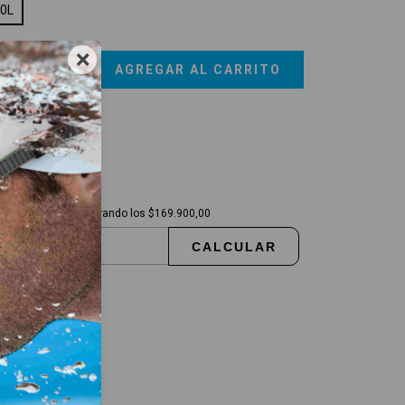
0L
×
vío gratis
$169.900,00
regas para el CP:
CAMBIAR CP
Envío gratis
superando los
$169.900,00
CALCULAR
sé mi código postal