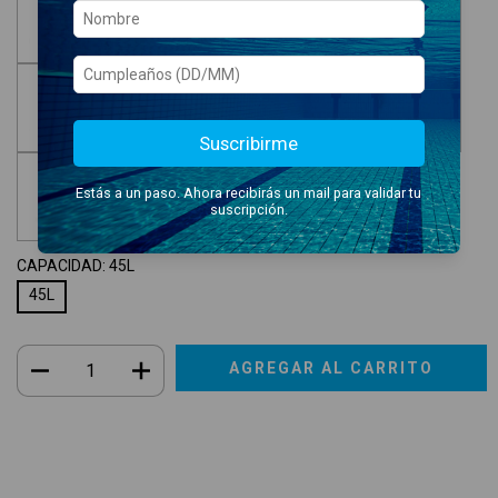
Suscribirme
Estás a un paso. Ahora recibirás un mail para validar tu
suscripción.
CAPACIDAD:
45L
45L
Envío gratis
$169.900,00
Entregas para el CP:
CAMBIAR CP